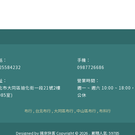
25584232
0987726686
北市大同區迪化街一段21號2樓
週一 ~ 週六 10:00 ~ 18:
085室)
公休
布行
台北布行
大同區布行
中山區布行
布料行
Designed by
揚京快客
Copyright © 2026
..
累積人氣: 59785