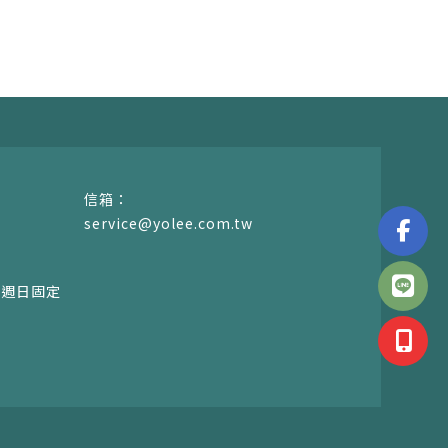
service@yolee.com.tw
00，週日固定