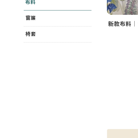
布料
窗簾
新款布料｜
椅套