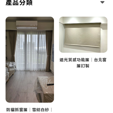
產品分類
遮光質感功能簾｜台北窗
簾訂製
防貓抓窗簾｜雪紡白紗｜