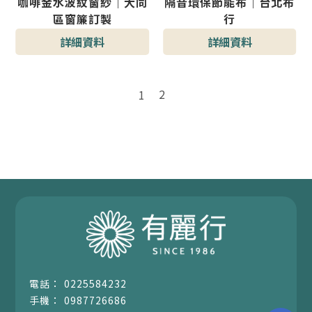
咖啡金水波紋窗紗｜大同
隔音環保節能布｜台北布
區窗簾訂製
行
型號 : 翎雀綠遮光隔音環
詳細資料
詳細資料
保節能布
2
1
0225584232
0987726686