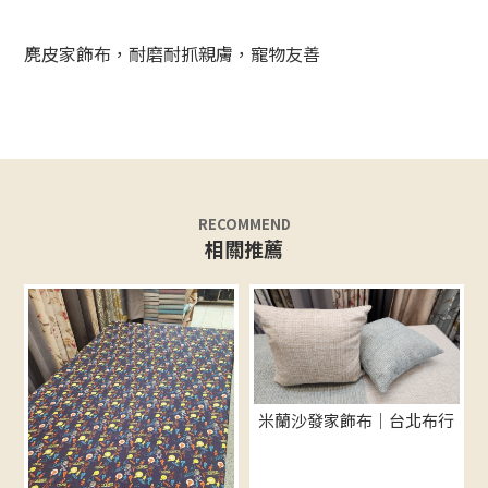
麂皮家飾布，耐磨耐抓親膚，寵物友善
米蘭沙發家飾布｜台北布行