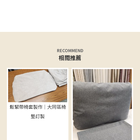
鬆緊帶椅套製作｜大同區椅
墊訂製