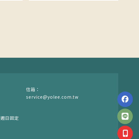
service@yolee.com.tw
00，週日固定