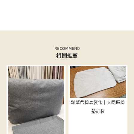
鬆緊帶椅套製作｜大同區椅
墊訂製