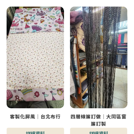
客製化屏風｜台北布行
四層線簾訂做｜大同區窗
簾訂製
詳細資料
詳細資料