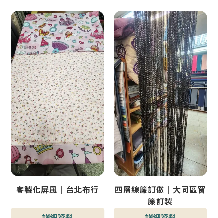
客製化屏風｜台北布行
四層線簾訂做｜大同區窗
簾訂製
詳細資料
詳細資料