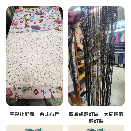
客製化屏風｜台北布行
四層線簾訂做｜大同區窗
簾訂製
詳細資料
詳細資料