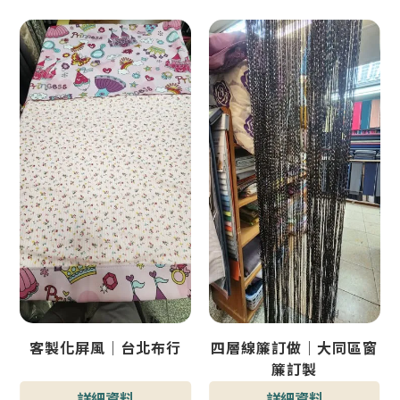
客製化屏風｜台北布行
四層線簾訂做｜大同區窗
簾訂製
詳細資料
詳細資料